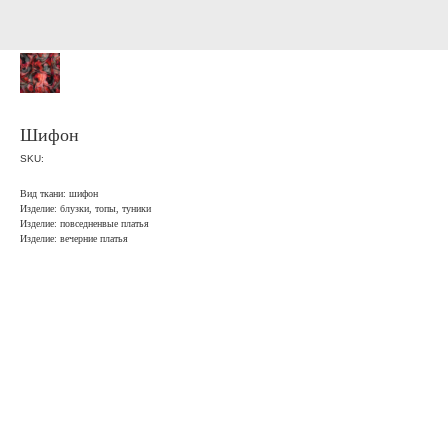
Шифон
SKU:
Вид ткани: шифон
Изделие: блузки, топы, туники
Изделие: повседненвые платья
Изделие: вечерние платья