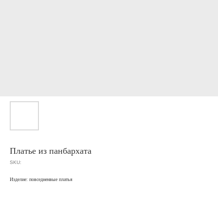
Платье из панбархата
SKU:
Изделие: повседненвые платья