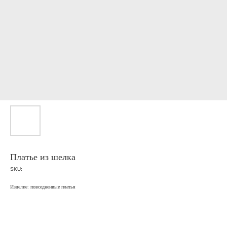
Платье из шелка
SKU:
Изделие: повседненвые платья