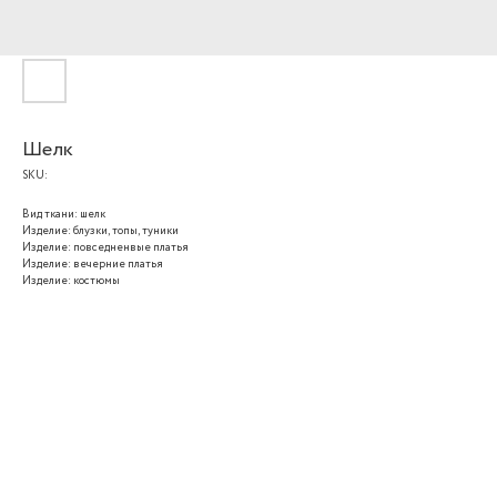
Шелк
SKU:
Вид ткани: шелк
Изделие: блузки, топы, туники
Изделие: повседненвые платья
Изделие: вечерние платья
Изделие: костюмы