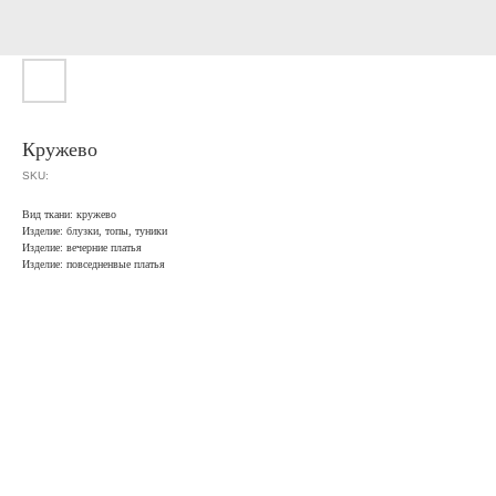
Кружево
SKU:
Вид ткани: кружево
Изделие: блузки, топы, туники
Изделие: вечерние платья
Изделие: повседненвые платья