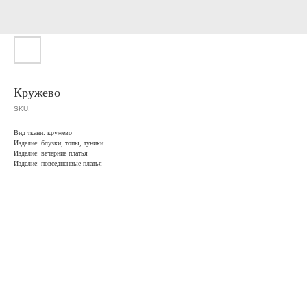
Кружево
SKU:
Вид ткани: кружево
Изделие: блузки, топы, туники
Изделие: вечерние платья
Изделие: повседненвые платья