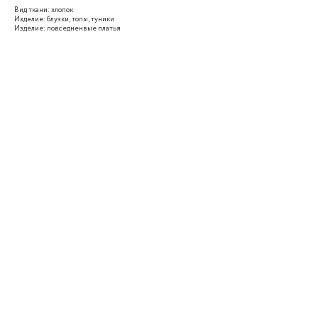
Вид ткани: хлопок
Изделие: блузки, топы, туники
Изделие: повседненвые платья