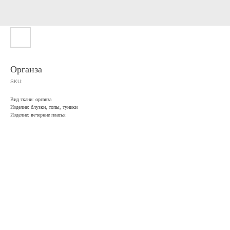
Органза
SKU:
Вид ткани: органза
Изделие: блузки, топы, туники
Изделие: вечерние платья