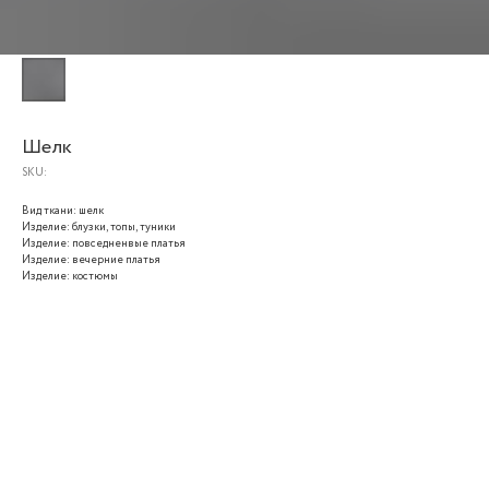
Шелк
SKU:
Вид ткани: шелк
Изделие: блузки, топы, туники
Изделие: повседненвые платья
Изделие: вечерние платья
Изделие: костюмы