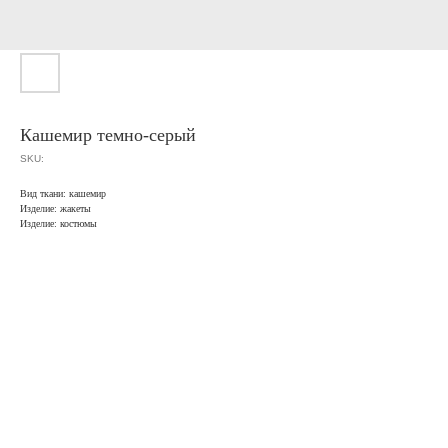
Кашемир темно-серый
SKU:
Вид ткани: кашемир
Изделие: жакеты
Изделие: костюмы