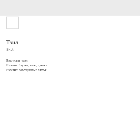
Твил
SKU:
Вид ткани: твил
Изделие: блузки, топы, туники
Изделие: повседненвые платья