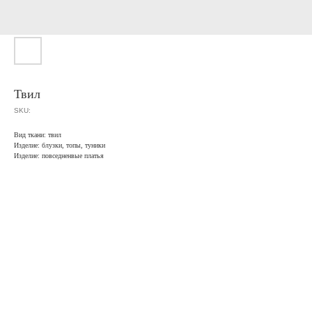
Твил
SKU:
Вид ткани: твил
Изделие: блузки, топы, туники
Изделие: повседненвые платья