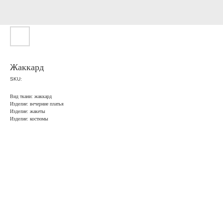
Жаккард
SKU:
Вид ткани: жаккард
Изделие: вечерние платья
Изделие: жакеты
Изделие: костюмы