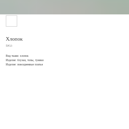
Хлопок
SKU:
Вид ткани: хлопок
Изделие: блузки, топы, туники
Изделие: повседненвые платья