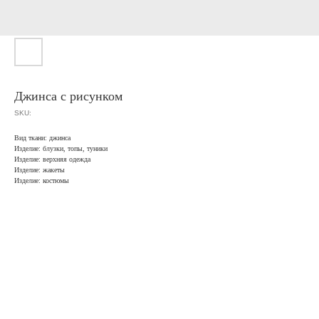
Джинса с рисунком
SKU:
Вид ткани: джинса
Изделие: блузки, топы, туники
Изделие: верхняя одежда
Изделие: жакеты
Изделие: костюмы