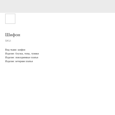
Шифон
SKU:
Вид ткани: шифон
Изделие: блузки, топы, туники
Изделие: повседненвые платья
Изделие: вечерние платья