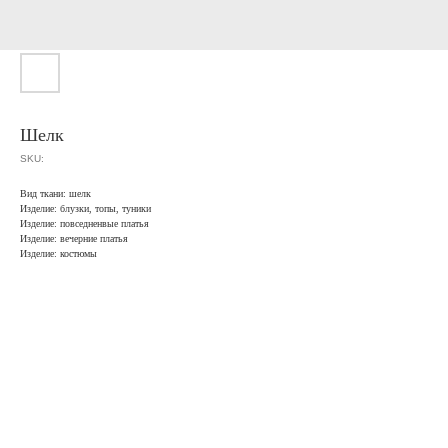
Шелк
SKU:
Вид ткани: шелк
Изделие: блузки, топы, туники
Изделие: повседненвые платья
Изделие: вечерние платья
Изделие: костюмы