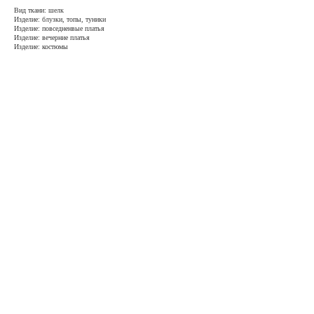
Вид ткани: шелк
Изделие: блузки, топы, туники
Изделие: повседненвые платья
Изделие: вечерние платья
Изделие: костюмы